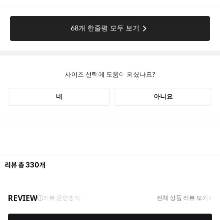
리뷰
총
330
개