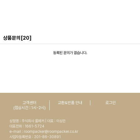
상품문의
[20]
등록된 문의가 없습니다.
고객센터
교환&반품 안내
로그인
(점심시간 : 1시-2시)
상점명 : 주식회사 룸페커 | 대표 : 이상은
대표전화 : 1661-5724
e-mail : roompacker@roompacker.co.kr
사업자등록번호 : 201-86-30891