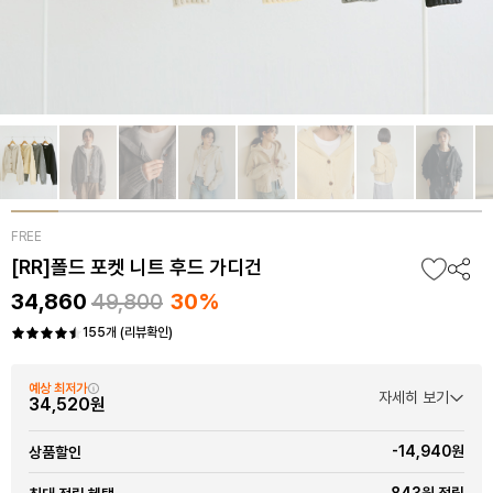
FREE
[RR]폴드 포켓 니트 후드 가디건
34,860
49,800
30%
155개 (리뷰확인)
예상 최저가
자세히 보기
34,520원
-14,940원
상품할인