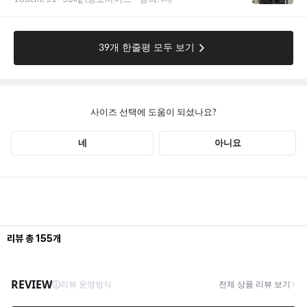
리뷰
총
155
개