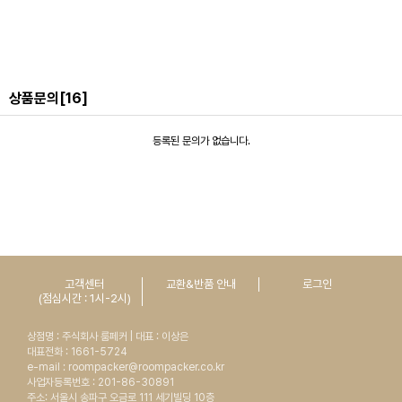
상품문의
[16]
등록된 문의가 없습니다.
고객센터
교환&반품 안내
로그인
(점심시간 : 1시-2시)
상점명 : 주식회사 룸페커 | 대표 : 이상은
대표전화 : 1661-5724
e-mail : roompacker@roompacker.co.kr
사업자등록번호 : 201-86-30891
주소: 서울시 송파구 오금로 111 세기빌딩 10층