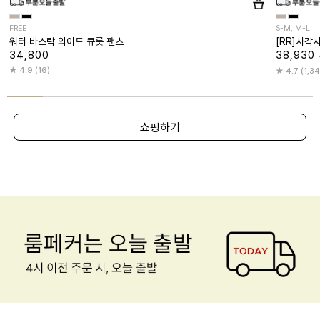
FREE
S-M, M-L
워터 바스락 와이드 큐롯 팬츠
[RR]사각
34,800
38,930
4.9 (16)
4.7 (1,3
쇼핑하기