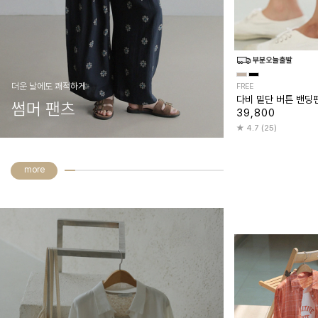
더운 날에도 쾌적하게
FREE
다비 밑단 버튼 밴딩
썸머 팬츠
39,800
4.7 (25)
more