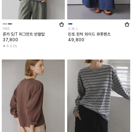
FREE
S, M, L
론카 S/T 피그먼트 반팔탑
린토 핀턱 와이드 큐롯팬츠
37,800
49,800
5.0 (1)