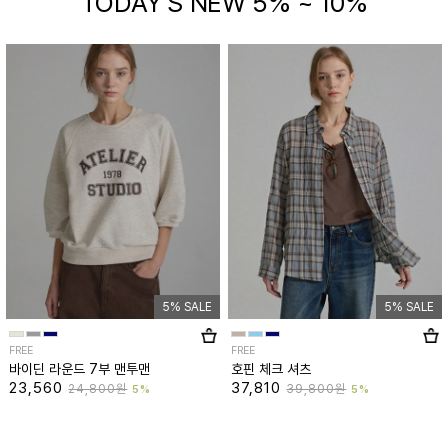
TODAY'S NEW 5% ~ 10%
5% SALE
5% SALE
FREE
FREE
바이딘 라운드 7부 맨투맨
호핀 체크 셔츠
23,560
37,810
24,800원
39,800원
5%
5%