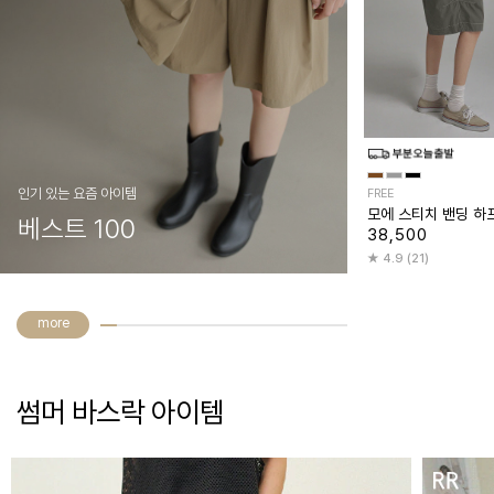
인기 있는 요즘 아이템
FREE
모에 스티치 밴딩 하
베스트 100
38,500
4.9 (21)
more
썸머 바스락 아이템