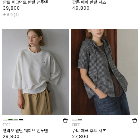
안트 피그먼트 반팔 맨투맨
팝콘 메쉬 반팔 셔츠
39,800
49,800
5.0 (4)
FREE
FREE
엘리오 밑단 웨이브 맨투맨
슈디 체크 후드 셔츠
29,800
27,800