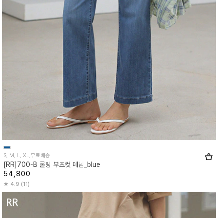
S, M, L, XL,무료배송
[RR]700-B 쿨링 부츠컷 데님_blue
54,800
4.9 (11)