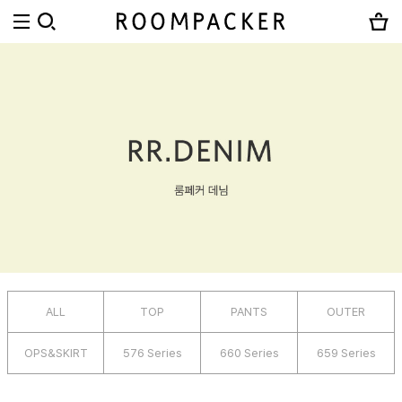
ALL
TOP
PANTS
OUTER
OPS&SKIRT
576 Series
660 Series
659 Series