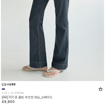
S, M, L, XL,무료배송
[RR]701-B 쿨링 부츠컷 데님_논페이드
49,800