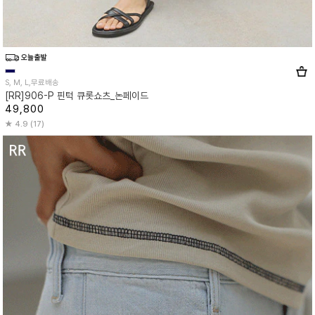
S, M, L,무료배송
[RR]906-P 핀턱 큐롯쇼츠_논페이드
49,800
4.9 (17)