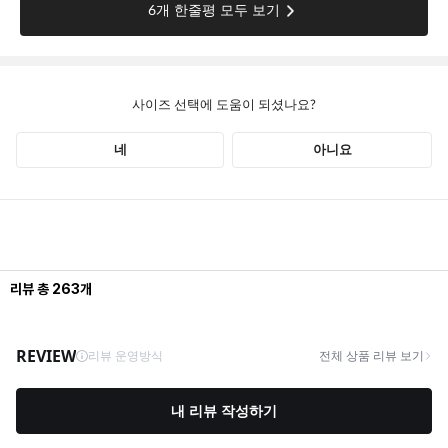
리뷰
총
263
개