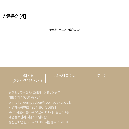
상품문의
[4]
등록된 문의가 없습니다.
고객센터
교환&반품 안내
로그인
(점심시간 : 1시-2시)
상점명 : 주식회사 룸페커 | 대표 : 이상은
대표전화 : 1661-5724
e-mail : roompacker@roompacker.co.kr
사업자등록번호 : 201-86-30891
주소: 서울시 송파구 오금로 111 세기빌딩 10층
개인정보관리 책임자 : 임혜란
통신판매업 신고 : 제2016-서울송파-1518호