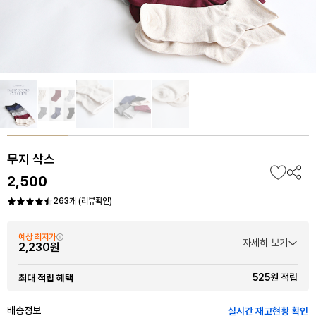
무지 삭스
2,500
263개 (리뷰확인)
예상 최저가
자세히 보기
2,230원
525원 적립
최대 적립 혜택
배송정보
실시간 재고현황 확인