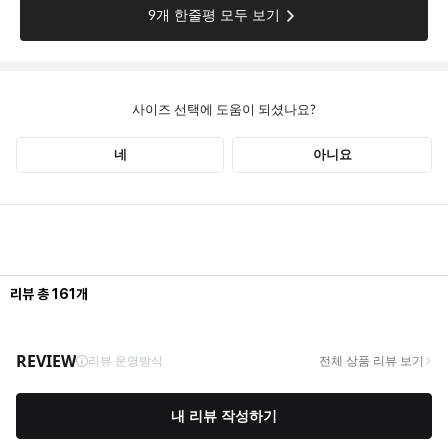
리뷰
총
161
개