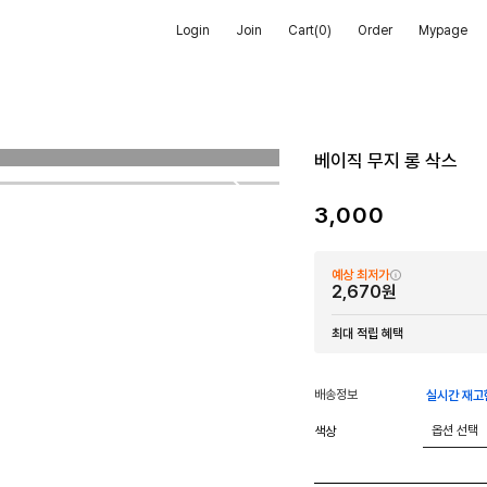
Login
Join
Cart(
0
)
Order
Mypage
베이직 무지 롱 삭스
3,000
예상 최저가
2,670원
최대 적립 혜택
배송정보
실시간 재고
색상