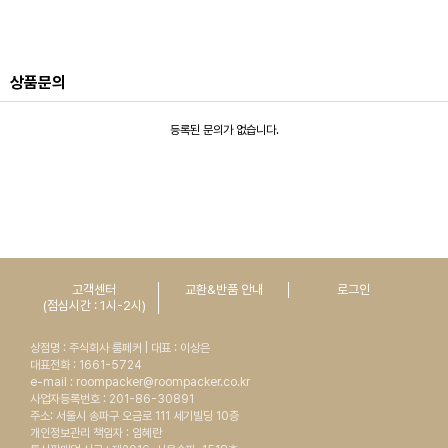
상품문의
등록된 문의가 없습니다.
고객센터
교환&반품 안내
로그인
(점심시간 : 1시-2시)
상점명 : 주식회사 룸페커 | 대표 : 이상은
대표전화 : 1661-5724
e-mail : roompacker@roompacker.co.kr
사업자등록번호 : 201-86-30891
주소: 서울시 송파구 오금로 111 세기빌딩 10층
개인정보관리 책임자 : 임혜란