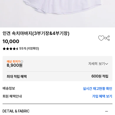
인견 속치마바지(3부기장&4부기장)
10,000
55개 (리뷰확인)
예상 최저가
자세히 보기
8,900원
600원 적립
최대 적립 혜택
배송정보
실시간 재고현황 확인
회원 혜택안내
가입 혜택 보기
DETAIL & FABRIC