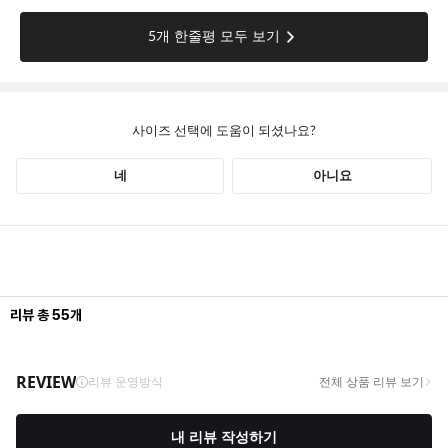
리뷰
총
55
개