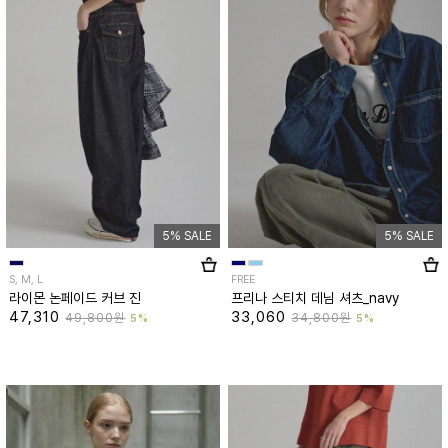
5% SALE
5% SALE
S, M, L
FREE
라이몬 논페이드 커브 진
프리나 스티치 데님 셔츠_navy
47,310
33,060
49,800원
34,800원
5%
5%