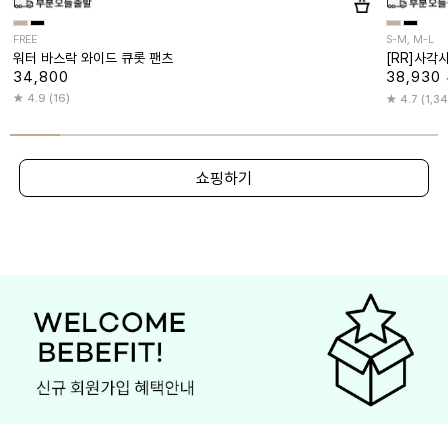
FREE
S-M, M-L
워터 바스락 와이드 큐롯 팬츠
[RR]사각
34,800
38,930
4.9 (16)
4.7 (1,3
쇼핑하기