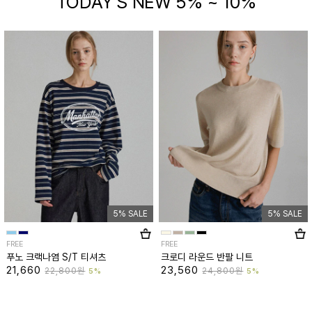
TODAY'S NEW 5% ~ 10%
5% SALE
5% SALE
FREE
FREE
푸노 크랙나염 S/T 티셔츠
크로디 라운드 반팔 니트
21,660
23,560
22,800원
24,800원
5%
5%