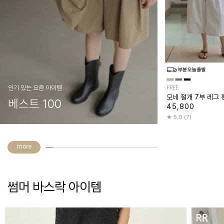
인기 있는 요즘 아이템
FREE
모네 절개 7부 레그 
베스트 100
45,800
5.0 (7)
more
썸머 바스락 아이템