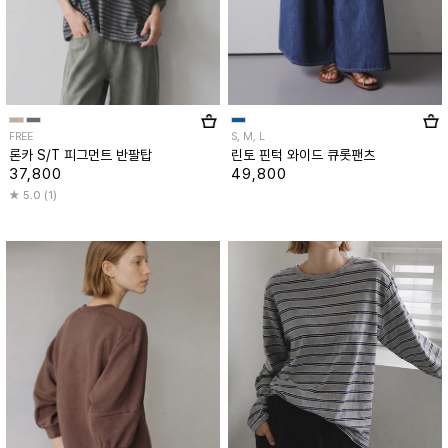
FREE
S, M, L
론카 S/T 피그먼트 반팔탑
린토 핀턱 와이드 큐롯팬츠
37,800
49,800
5.0 (1)