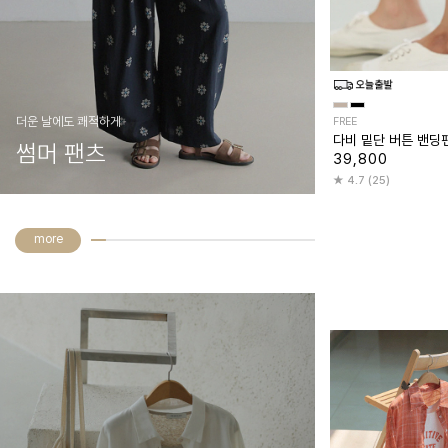
더운 날에도 쾌적하게
FREE
다비 밑단 버튼 밴딩
썸머 팬츠
39,800
4.7 (25)
more