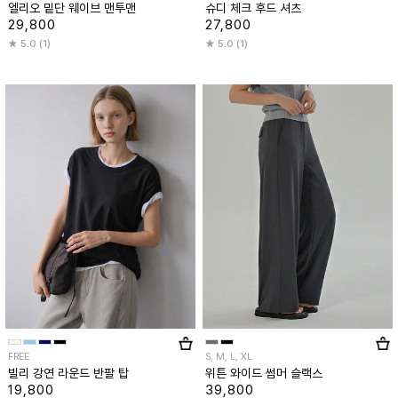
엘리오 밑단 웨이브 맨투맨
슈디 체크 후드 셔츠
29,800
27,800
5.0 (1)
5.0 (1)
FREE
S, M, L, XL
빌리 강연 라운드 반팔 탑
위튼 와이드 썸머 슬랙스
19,800
39,800