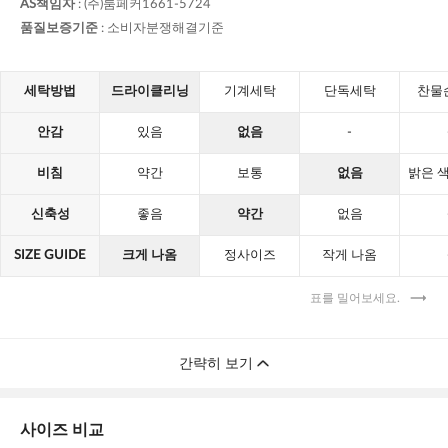
BLACK
#모델 MARY #착용컬러 블랙,S,기본기장