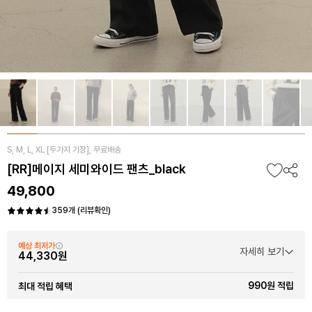
S, M, L, XL [두가지 기장], 무료배송
[RR]메이지 세미와이드 팬츠_black
49,800
359개 (리뷰확인)
예상 최저가
자세히 보기
44,330원
990원 적립
최대 적립 혜택