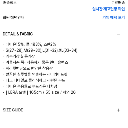
배송정보
무료배송
실시간 재고현황 확인
회원 혜택안내
가입 혜택 보기
DETAIL & FABRIC
- 레이온15%, 폴리83%, 스판2%
- S(27~28),M(29~30),L(31~32),XL(33~34)
- 기본기장 & 롱기장
- 겨울시즌 쭉- 착용하기 좋은 윈터 슬랙스
- 허리뒷밴딩으로 편안한 착용감
- 깔끔한 실루엣을 연출하는 세미와이드핏
- 터크 디테일로 클래식하고 세련된 무드
- 레이온 혼용률로 부드러운 터치감
- [ LERA 모델 ] 165cm / 55 size / 하의 26
SIZE GUIDE