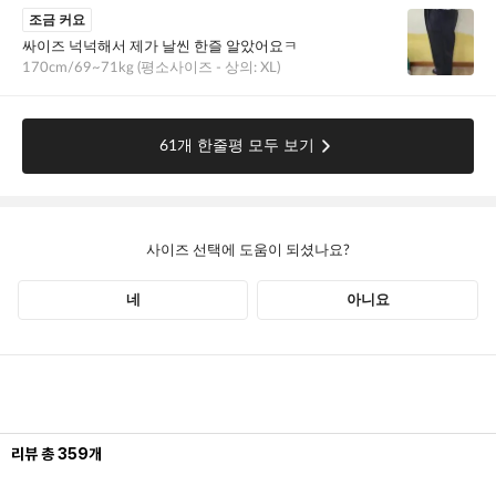
리뷰
총
359
개