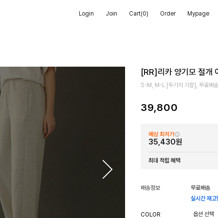
Login
Join
Cart(
0
)
Order
Mypage
[RR]리카 양기모 절개
S-M, M-L [두가지 기장], 무료배
39,800
예상 최저가
35,430원
최대 적립 혜택
배송정보
무료배송
실시간 재고
COLOR