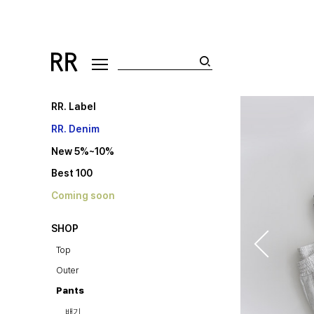
RR. Label
RR. Denim
New 5%~10%
Best 100
Coming soon
SHOP
Top
Outer
Pants
배기