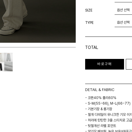
SIZE
TYPE
TOTAL
바로구매
DETAIL & FABRIC
- 코튼40% 폴리60%
- S-M(55~66), M-L(66~77)
- 기본기장 & 롱기장
- 절개 디테일이 유니크한 기모 이
- 허리에 탄탄한 3줄 스티치로 고
- 뒷절개선 라벨 포인트
- 양기모 패브릭, 높은 보온성&포