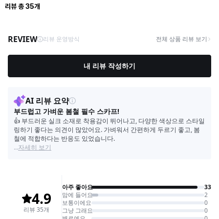
리뷰
총
35
개