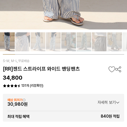
S-M, M-L,무료배송
[RR]젠드 스트라이프 와이드 밴딩팬츠
34,800
131개 (리뷰확인)
예상 최저가
자세히 보기
30,980원
840원 적립
최대 적립 혜택