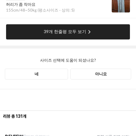
리뷰
총
131
개