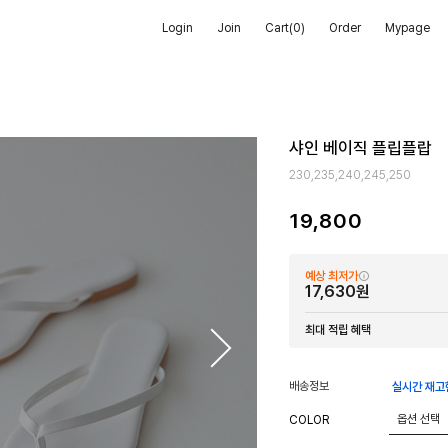
Login
Join
Cart(
0
)
Order
Mypage
샤인 베이직 플립플랍
230,235,240,245,250
19,800
예상 최저가
17,630원
최대 적립 혜택
배송정보
실시간 재고
COLOR