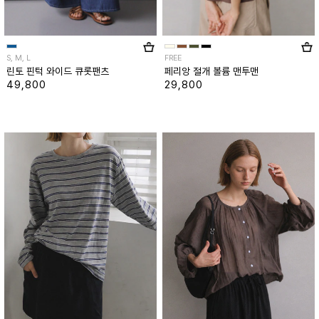
S, M, L
FREE
린토 핀턱 와이드 큐롯팬츠
페리앙 절개 볼륨 맨투맨
49,800
29,800