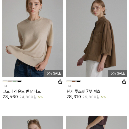
5% SALE
5% SALE
FREE
FREE
크로디 라운드 반팔 니트
린키 루즈핏 7부 셔츠
23,560
28,310
24,800원
29,800원
5%
5%