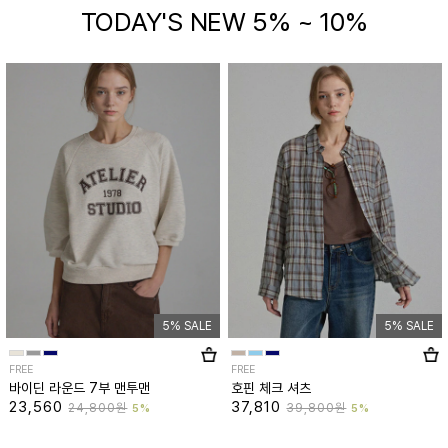
TODAY'S NEW 5% ~ 10%
5% SALE
5% SALE
FREE
FREE
바이딘 라운드 7부 맨투맨
호핀 체크 셔츠
23,560
37,810
24,800원
39,800원
5%
5%