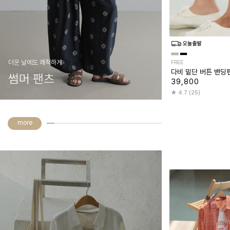
더운 날에도 쾌적하게
FREE
다비 밑단 버튼 밴딩
썸머 팬츠
39,800
4.7 (25)
more