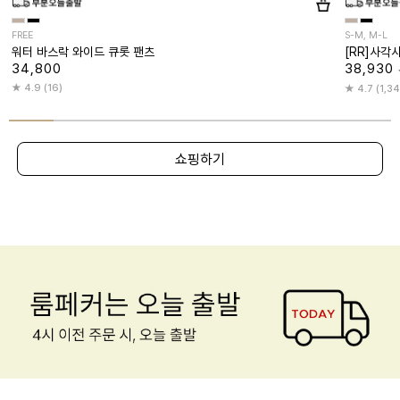
FREE
S-M, M-L
워터 바스락 와이드 큐롯 팬츠
[RR]사각
34,800
38,930
4.9 (16)
4.7 (1,3
쇼핑하기