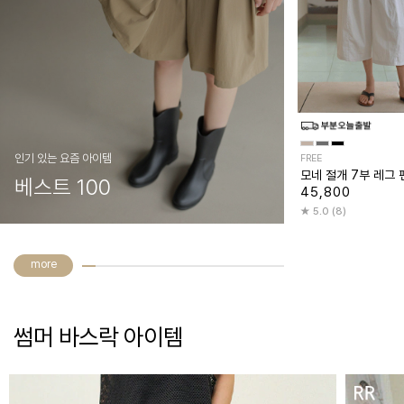
인기 있는 요즘 아이템
FREE
모네 절개 7부 레그 
베스트 100
45,800
5.0 (8)
more
썸머 바스락 아이템