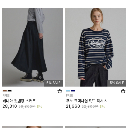
5% SALE
5% SALE
FREE
FREE
베니아 뒷밴딩 스커트
푸노 크랙나염 S/T 티셔츠
28,310
21,660
29,800원
22,800원
5%
5%