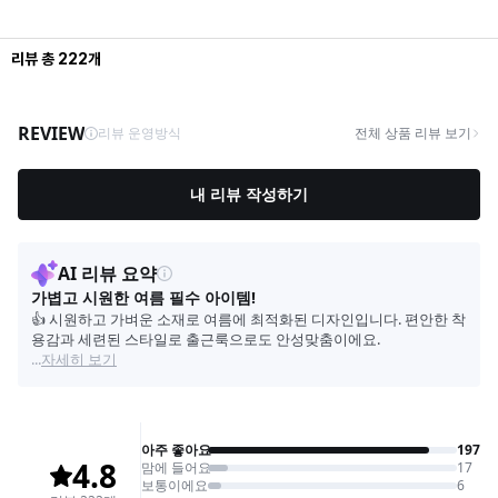
리뷰
총
222
개