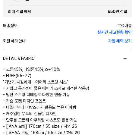
950원 적립
최대 적립 혜택
배송정보
무료배송
실시간 재고현황 확인
회원 혜택안내
가입 혜택 보기
DETAIL & FABRIC
- 코튼45%,나일론45%,스판10%
- FREE(55~77)
"가볍게,시원하게 - 에어리 스트링 셔츠"
- 가볍고 통기성이 좋은 에어리 소재로 쾌적한 착용감
- 밑단 스트링 디테일로 다양한 연출 가능
- 가슴 포켓 디자인 포인트
- 데일리부터 바캉스까지 활용도 높은 아이템
- 캐주얼한 무드의 심플한 디자인
- 단추를 오픈해 아우터형 셔츠로도 활용 가능
- [ ANA 모델] 170cm / 55 size / 하의 26
- [ SHAA 모델] 168cm / 55 size / 하의 26