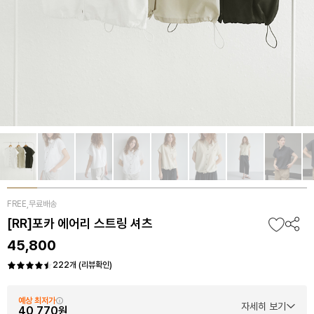
FREE,무료배송
[RR]포카 에어리 스트링 셔츠
45,800
222개 (리뷰확인)
예상 최저가
자세히 보기
40,770원