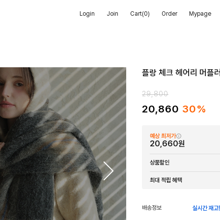
Login
Join
Cart(
0
)
Order
Mypage
플랑 체크 헤어리 머플
29,800
20,860
30%
예상 최저가
20,660원
상품할인
최대 적립 혜택
배송정보
실시간 재고