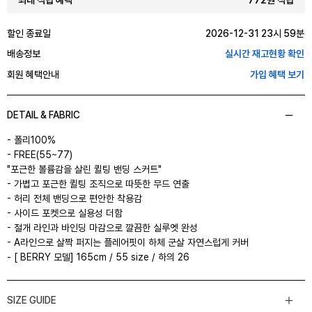
최대 적립 혜택
할인 종료일
2026-12-31 23시 59분
배송정보
실시간 재고현황 확인
회원 혜택안내
가입 혜택 보기
DETAIL & FABRIC
- 폴리100%
- FREE(55~77)
"포근한 볼륨감을 살린 퀼팅 밴딩 스커트"
- 가볍고 포근한 퀼팅 조직으로 따뜻한 무드 연출
- 허리 전체 밴딩으로 편안한 착용감
- 사이드 포켓으로 실용성 더함
- 절개 라인과 바인딩 마감으로 깔끔한 실루엣 완성
- A라인으로 살짝 퍼지는 플레어핏이 하체 군살 자연스럽게 커버
- [ BERRY 모델] 165cm / 55 size / 하의 26
SIZE GUIDE