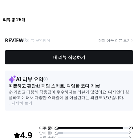
리뷰
총
25
개