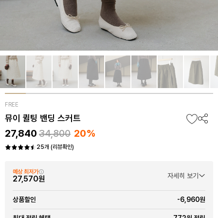
FREE
뮤이 퀼팅 밴딩 스커트
27,840
34,800
20%
25개 (리뷰확인)
예상 최저가
자세히 보기
27,570원
-6,960원
상품할인
772원 적립