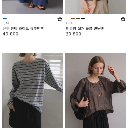
S, M, L
FREE
린토 핀턱 와이드 큐롯팬츠
페리앙 절개 볼륨 맨투맨
49,800
29,800