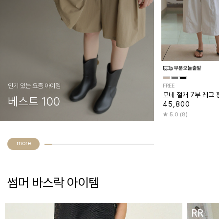
인기 있는 요즘 아이템
FREE
모네 절개 7부 레그 
베스트 100
45,800
5.0 (8)
more
썸머 바스락 아이템