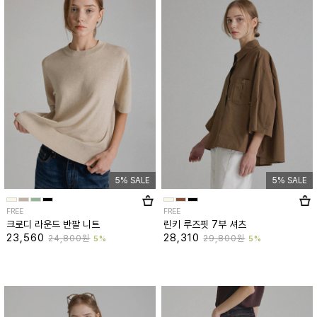
5% SALE
5% SALE
FREE
FREE
크로디 라운드 반팔 니트
린키 루즈핏 7부 셔츠
23,560
28,310
24,800원
29,800원
5%
5%