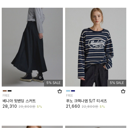
5% SALE
5% SALE
FREE
FREE
베니아 뒷밴딩 스커트
푸노 크랙나염 S/T 티셔츠
28,310
21,660
29,800원
22,800원
5%
5%