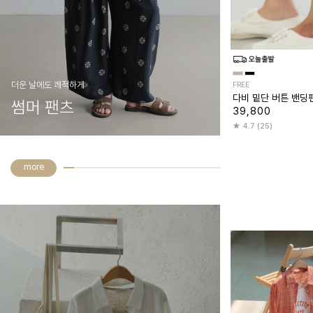
더운 날에도 쾌적하게
FREE
다비 밑단 버튼 밴딩
썸머 팬츠
39,800
4.7 (25)
more