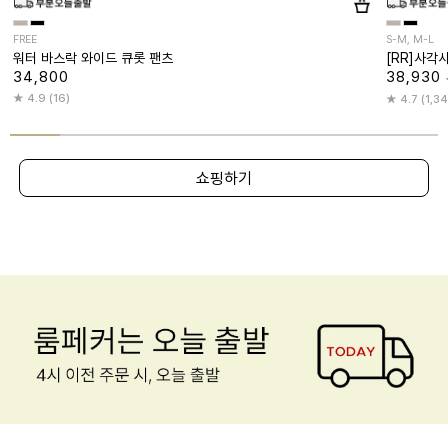
FREE
S-M, M-L
워터 바스락 와이드 큐롯 팬츠
[RR]사각
34,800
38,930
4.9 (16)
4.7 (1,3
쇼핑하기