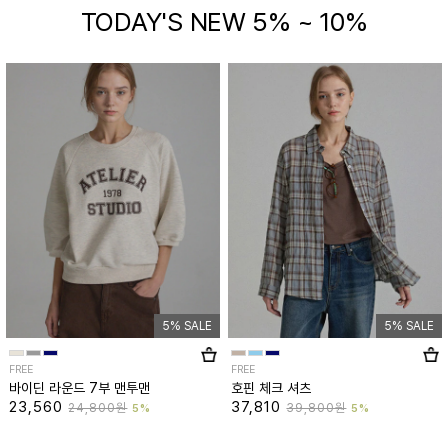
TODAY'S NEW 5% ~ 10%
5% SALE
5% SALE
FREE
FREE
바이딘 라운드 7부 맨투맨
호핀 체크 셔츠
23,560
37,810
24,800원
39,800원
5%
5%