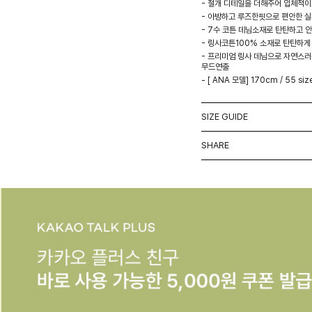
- 절개 디테일을 더해주어 입체적이
- 아방하고 루즈한핏으로 편안한 
- 7수 코튼 데님소재로 탄탄하고 
- 링사코튼100% 소재로 탄탄하게
- 프리미엄 링사 데님으로 자연스
무드연출
- [ ANA 모델] 170cm / 55 siz
SIZE GUIDE
SHARE