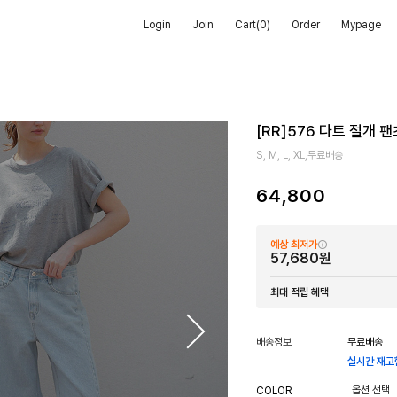
Login
Join
Cart(
0
)
Order
Mypage
[RR]576 다트 절개 팬츠
S, M, L, XL,무료배송
64,800
예상 최저가
57,680원
최대 적립 혜택
배송정보
무료배송
실시간 재고
COLOR