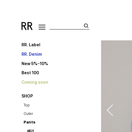
RR. Label
RR. Denim
New 5%~10%
Best 100
Coming soon
SHOP
Top
Outer
Pants
배기