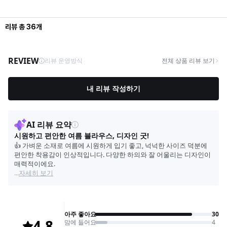
리뷰
총
36
개