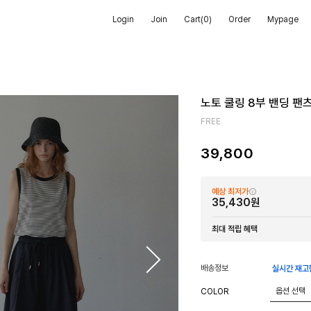
Login
Join
Cart(
0
)
Order
Mypage
노토 쿨링 8부 밴딩 팬
FREE
39,800
예상 최저가
35,430원
최대 적립 혜택
배송정보
실시간 재고
COLOR