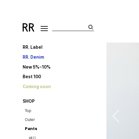
RR. Label
RR. Denim
New 5%~10%
Best 100
Coming soon
SHOP
Top
Outer
Pants
배기