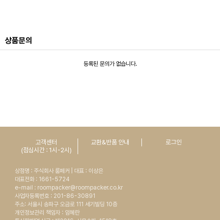
상품문의
등록된 문의가 없습니다.
고객센터
교환&반품 안내
로그인
(점심시간 : 1시-2시)
상점명 : 주식회사 룸페커 | 대표 : 이상은
대표전화 : 1661-5724
e-mail : roompacker@roompacker.co.kr
사업자등록번호 : 201-86-30891
주소: 서울시 송파구 오금로 111 세기빌딩 10층
개인정보관리 책임자 : 임혜란