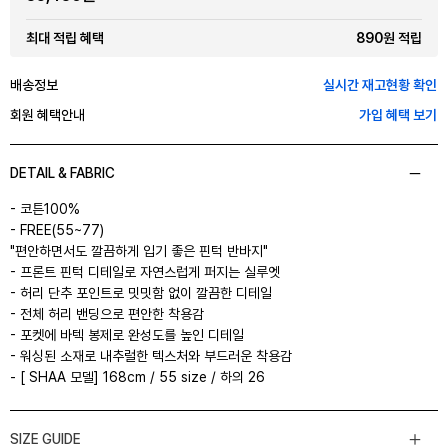
890원 적립
최대 적립 혜택
배송정보
실시간 재고현황 확인
회원 혜택안내
가입 혜택 보기
DETAIL & FABRIC
- 코튼100%
- FREE(55~77)
"편안하면서도 깔끔하게 입기 좋은 핀턱 반바지"
- 프론트 핀턱 디테일로 자연스럽게 퍼지는 실루엣
- 허리 단추 포인트로 밋밋함 없이 깔끔한 디테일
- 전체 허리 밴딩으로 편안한 착용감
- 포켓에 바텍 봉제로 완성도를 높인 디테일
- 워싱된 소재로 내추럴한 텍스처와 부드러운 착용감
- [ SHAA 모델] 168cm / 55 size / 하의 26
SIZE GUIDE