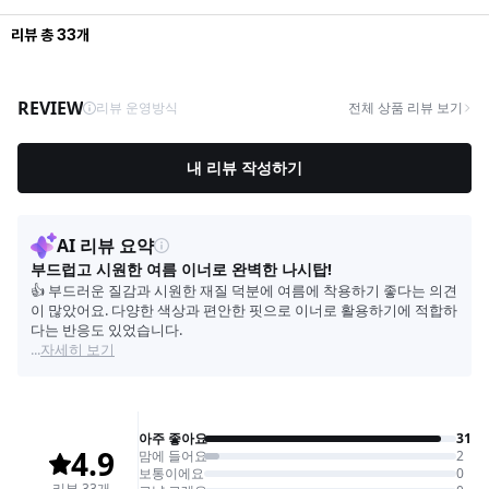
리뷰
총
33
개