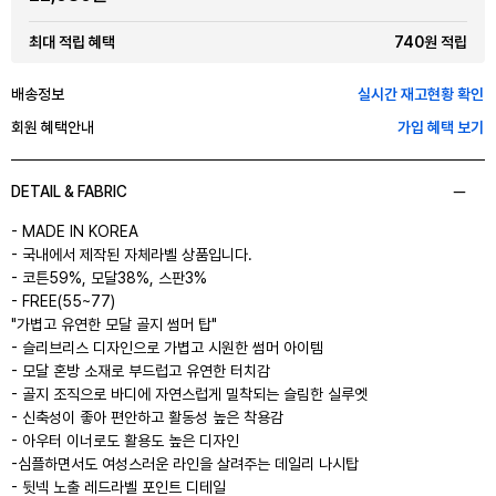
740원 적립
최대 적립 혜택
배송정보
실시간 재고현황 확인
회원 혜택안내
가입 혜택 보기
DETAIL & FABRIC
- MADE IN KOREA
- 국내에서 제작된 자체라벨 상품입니다.
- 코튼59%, 모달38%, 스판3%
- FREE(55~77)
"가볍고 유연한 모달 골지 썸머 탑"
- 슬리브리스 디자인으로 가볍고 시원한 썸머 아이템
- 모달 혼방 소재로 부드럽고 유연한 터치감
- 골지 조직으로 바디에 자연스럽게 밀착되는 슬림한 실루엣
- 신축성이 좋아 편안하고 활동성 높은 착용감
- 아우터 이너로도 활용도 높은 디자인
-심플하면서도 여성스러운 라인을 살려주는 데일리 나시탑
- 뒷넥 노출 레드라벨 포인트 디테일