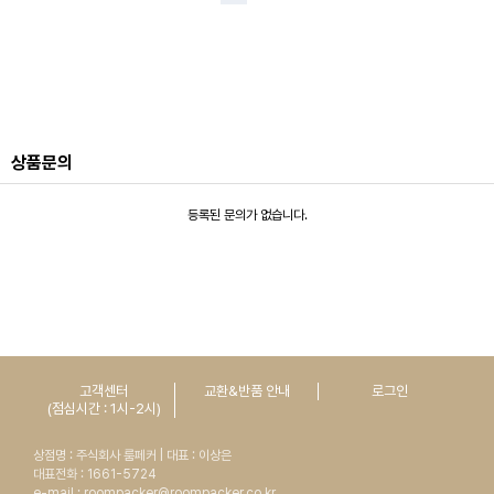
상품문의
등록된 문의가 없습니다.
고객센터
교환&반품 안내
로그인
(점심시간 : 1시-2시)
상점명 : 주식회사 룸페커 | 대표 : 이상은
대표전화 : 1661-5724
e-mail : roompacker@roompacker.co.kr