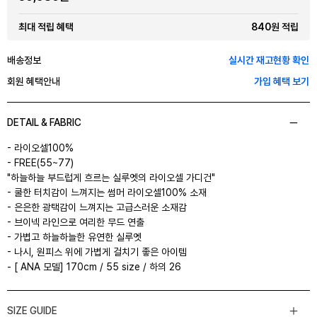
840원 적립
최대 적립 혜택
배송정보
실시간 재고현황 확인
회원 혜택안내
가입 혜택 보기
DETAIL & FABRIC
- 라이오셀100%
- FREE(55~77)
"하늘하늘 부드럽게 흐르는 실루엣의 라이오셀 가디건"
- 쿨한 터치감이 느껴지는 썸머 라이오셀100% 소재
- 은은한 광택감이 느껴지는 고급스러운 소재감
- 브이넥 라인으로 여리한 무드 연출
- 가볍고 하늘하늘한 유연한 실루엣
- 나시, 원피스 위에 가볍게 걸치기 좋은 아이템
- [ ANA 모델] 170cm / 55 size / 하의 26
SIZE GUIDE