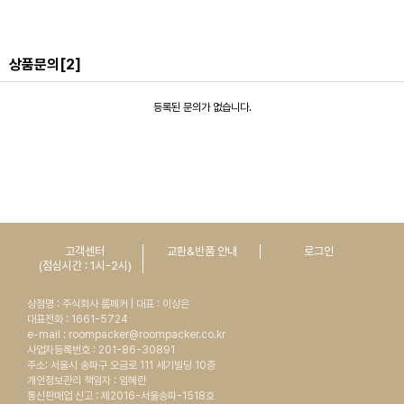
상품문의
[2]
등록된 문의가 없습니다.
고객센터
교환&반품 안내
로그인
(점심시간 : 1시-2시)
상점명 : 주식회사 룸페커 | 대표 : 이상은
대표전화 : 1661-5724
e-mail : roompacker@roompacker.co.kr
사업자등록번호 : 201-86-30891
주소: 서울시 송파구 오금로 111 세기빌딩 10층
개인정보관리 책임자 : 임혜란
통신판매업 신고 : 제2016-서울송파-1518호