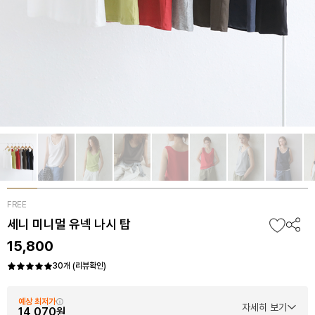
FREE
세니 미니멀 유넥 나시 탑
15,800
30개 (리뷰확인)
예상 최저가
자세히 보기
14,070원