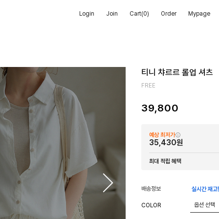
Login
Join
Cart(
0
)
Order
Mypage
티니 챠르르 롤업 셔츠
FREE
39,800
예상 최저가
35,430원
최대 적립 혜택
배송정보
실시간 재고
COLOR