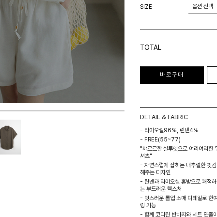
SIZE
TOTAL
바로구매
DETAIL & FABRIC
- 라이오셀96%, 린넨4%
- FREE(55~77)
"챠르르한 실루엣으로 여리여리한 
셔츠"
- 자연스럽게 잡히는 내추럴한 핏감
해주는 디자인
- 린넨과 라이오셀 혼방으로 쾌적
는 부드러운 텍스처
- 멋스러운 롤업 소매 디테일로 한
링 가능
- 함께 코디된 반바지와 세트 연출