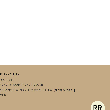
E SANG EUN
기빌딩 10층
ACKER@ROOMPACKER.CO.KR
91 통신판매업신고-제2016-서울송파-1518호
[사업자정보확인]
RVED.