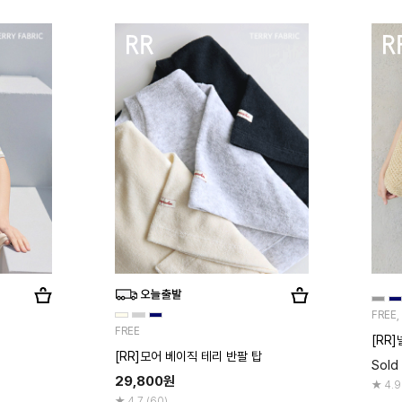
FREE
FREE
[RR
[RR]모어 베이직 테리 반팔 탑
Sold
29,800
원
4.9
4.7 (60)