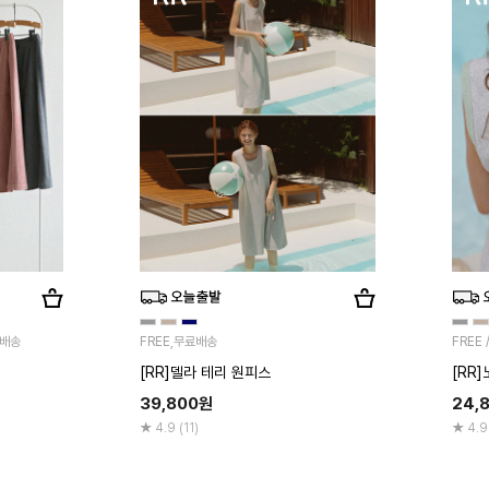
료배송
FREE,무료배송
FREE
[RR]델라 테리 원피스
[RR
39,800
원
24,
4.9 (11)
4.9 