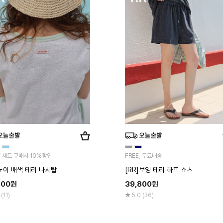
 / 세트 구매시 10%할인
FREE, 무료배송
]노이 배색 테리 나시탑
[RR]보잉 테리 하프 쇼츠
800
원
39,800
원
(11)
5.0 (36)