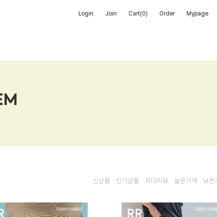
Login
Join
Cart(
0
)
Order
Mypage
신상품
인기상품
최다리뷰
높은가격
낮은