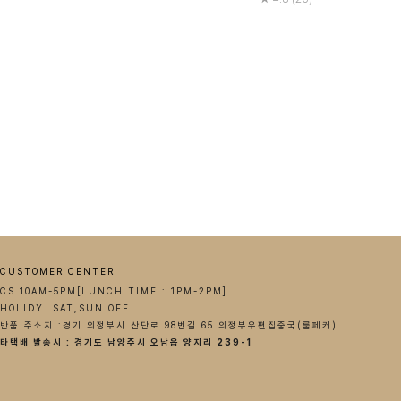
CUSTOMER CENTER
CS 10AM-5PM[LUNCH TIME : 1PM-2PM]
HOLIDY. SAT,SUN OFF
반품 주소지 :경기 의정부시 산단로 98번길 65 의정부우편집중국(룸페커)
타택배 발송시 : 경기도 남양주시 오남읍 양지리 239-1