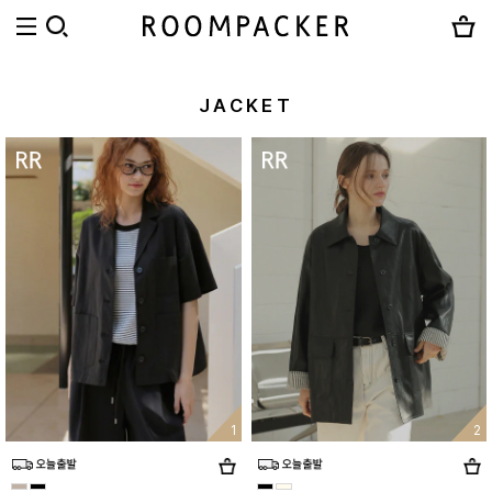
JACKET
1
2