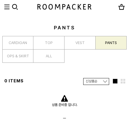
PANTS
CARDIGAN
TOP
VEST
PANTS
OPS & SKIRT
ALL
0 ITEMS
상품 준비중 입니다.