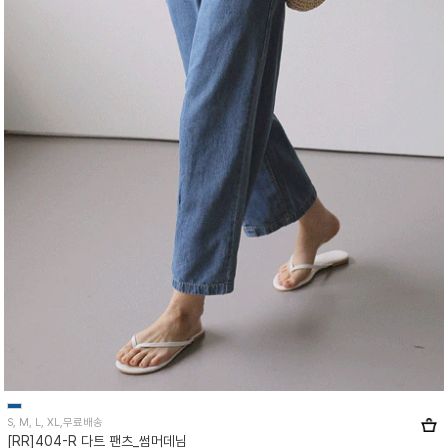
S, M, L, XL,무료배송
[RR]404-R 다트 팬츠_썸머데님