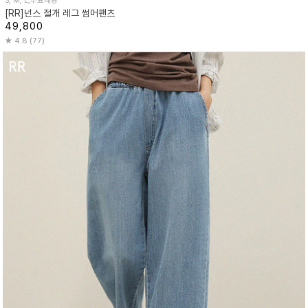
S, M, L,무료배송
[RR]넌스 절개 레그 썸머팬츠
49,800
4.8 (77)