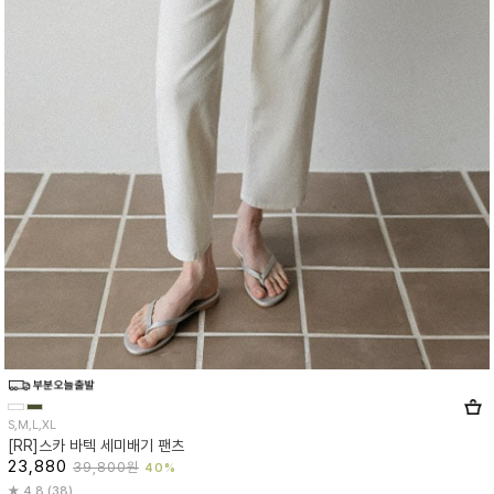
S,M,L,XL
[RR]스카 바텍 세미배기 팬츠
23,880
39,800원
40%
4.8 (38)