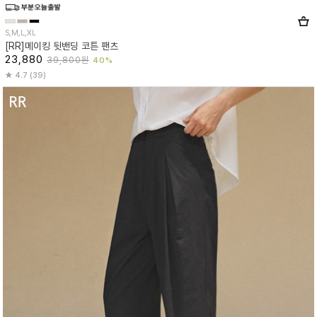
S,M,L,XL
[RR]메이킹 뒷밴딩 코튼 팬츠
23,880
39,800원
40%
4.7 (39)