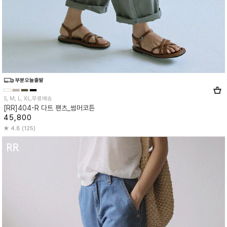
S, M, L, XL,무료배송
[RR]404-R 다트 팬츠_썸머코튼
45,800
4.8 (125)