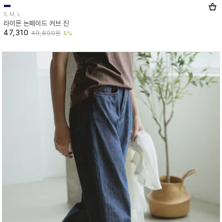
S, M, L
라이몬 논페이드 커브 진
47,310
49,800원
5%