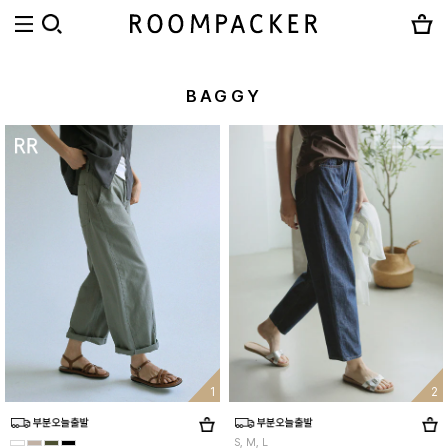
BAGGY
1
2
S, M, L