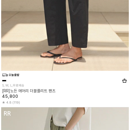
S, M, L,무료배송
[RR]노든 에어리 더블플리트 팬츠
45,800
4.8 (119)