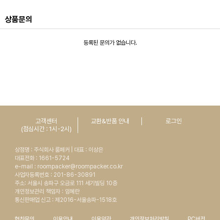
상품문의
등록된 문의가 없습니다.
고객센터
교환&반품 안내
로그인
(점심시간 : 1시-2시)
상점명 : 주식회사 룸페커 | 대표 : 이상은
대표전화 : 1661-5724
e-mail : roompacker@roompacker.co.kr
사업자등록번호 : 201-86-30891
주소: 서울시 송파구 오금로 111 세기빌딩 10층
개인정보관리 책임자 : 임혜란
통신판매업 신고 : 제2016-서울송파-1518호
협찬문의
이용안내
이용약관
개인정보처리방침
PC버전