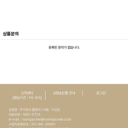
상품문의
등록된 문의가 없습니다.
고객센터
교환&반품 안내
로그인
(점심시간 : 1시-2시)
상점명 : 주식회사 룸페커 | 대표 : 이상은
대표전화 : 1661-5724
e-mail : roompacker@roompacker.co.kr
사업자등록번호 : 201-86-30891