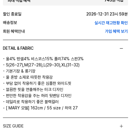
745원 적립
최대 적립 혜택
할인 종료일
2026-12-31 23시 59분
배송정보
실시간 재고현황 확인
회원 혜택안내
가입 혜택 보기
DETAIL & FABRIC
- 울4% 텐셀4% 비스코스15% 폴리74% 스판3%
- S(26~27),M(27~28),L(29~30),XL(31~32)
- 기본기장 & 롱기장
- 울 혼방 소재로 따뜻한 착용감
- 부담 없이 착용하기 좋은 심플한 와이드핏
- 깔끔한 핏을 연출해주는 터크 디자인
- 편안한 착용감을 주는 허리 뒷밴딩 디자인
- 데일리로 착용하기 좋은 블랙컬러
- [ MARY 모델] 162cm / 55 size / 하의 27
SIZE GUIDE