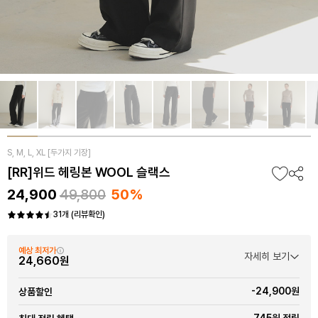
S, M, L, XL [두가지 기장]
[RR]위드 헤링본 WOOL 슬랙스
24,900
49,800
50%
31개 (리뷰확인)
예상 최저가
자세히 보기
24,660원
-24,900원
상품할인