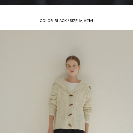
COLOR_BLACK / SIZE_M,롱기장