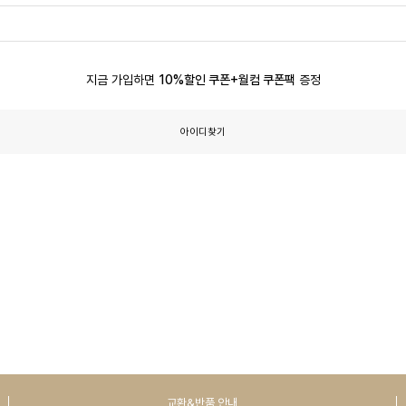
지금 가입하면
10%할인 쿠폰+월컴 쿠폰팩
증정
아이디찾기
교환&반품 안내