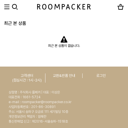
최근 본 상품
최근 본 상품이 없습니다.
고객센터
교환&반품 안내
로그인
(점심시간 : 1시-2시)
상점명 : 주식회사 룸페커 | 대표 : 이상은
대표전화 : 1661-5724
e-mail : roompacker@roompacker.co.kr
사업자등록번호 : 201-86-30891
주소: 서울시 송파구 오금로 111 세기빌딩 10층
개인정보관리 책임자 : 임혜란
통신판매업 신고 : 제2016-서울송파-1518호