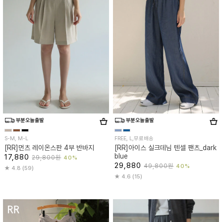
S-M, M-L
FREE, L,무료배송
[RR]먼츠 레이온스판 4부 반바지
[RR]아이스 실크데님 텐셀 팬츠_dark
blue
17,880
29,800원
40%
29,880
49,800원
40%
4.8 (59)
4.6 (15)