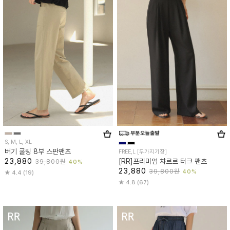
S, M, L, XL
버기 쿨링 8부 스판팬츠
FREE,L [두가지기장]
23,880
[RR]프리미엄 챠르르 터크 팬츠
39,800원
40%
23,880
39,800원
40%
4.4 (19)
4.8 (67)