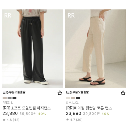
FREE, L
S,M,L,XL
[RR]소프트 모달텐셀 이지팬츠
[RR]메이킹 뒷밴딩 코튼 팬츠
23,880
23,880
39,800원
39,800원
40%
40%
4.8 (42)
4.7 (39)