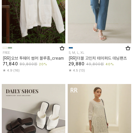
FREE
S, M, L, XL
[RR]오브 투웨이 썸머 블루종_cream
[RR]더블 고인치 테이퍼드 데님팬츠
71,840
29,880
89,800원
49,800원
20%
40%
4.9 (16)
4.5 (13)