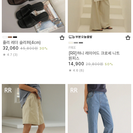
쥴리 레더 슬리퍼(4cm)
32,060
FREE
45,800원
30%
[RR]허니 레이어드 크로셰 니트
4.7 (3)
원피스
14,900
29,800원
50%
4.6 (8)