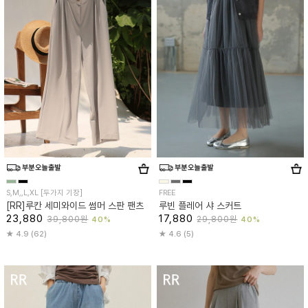
S,M,,L,XL [두가지 기장]
FREE
[RR]루칸 세미와이드 썸머 스판 팬츠
루빈 플레어 샤 스커트
23,880
17,880
39,800원
29,800원
40%
40%
4.9 (62)
4.6 (5)