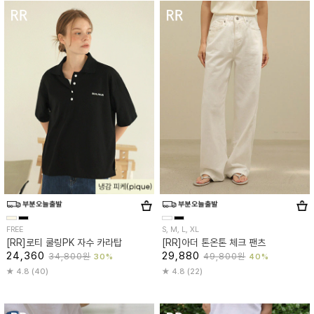
FREE
S, M, L, XL
[RR]로티 쿨링PK 자수 카라탑
[RR]아더 톤온톤 체크 팬츠
24,360
29,880
34,800원
49,800원
30%
40%
4.8 (40)
4.8 (22)