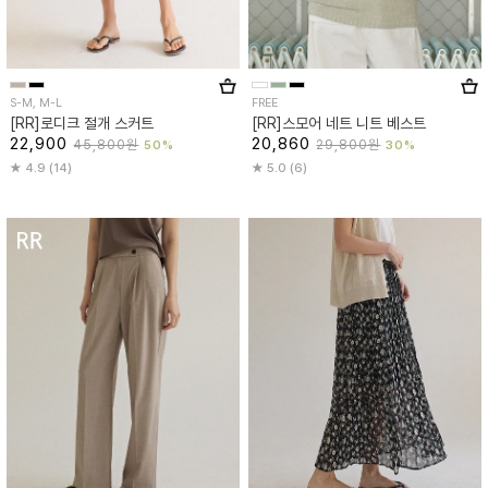
S-M, M-L
FREE
[RR]로디크 절개 스커트
[RR]스모어 네트 니트 베스트
22,900
20,860
45,800원
29,800원
50%
30%
4.9 (14)
5.0 (6)