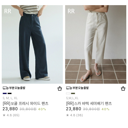
S, M, L, XL
S,M,L,XL
[RR]쏘쿨 프레시 와이드 팬츠
[RR]스카 바텍 세미배기 팬츠
23,880
23,880
39,800원
39,800원
40%
40%
4.8 (65)
4.8 (38)