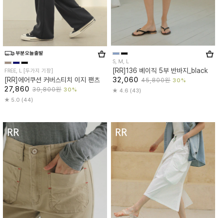
S, M, L
[RR]136 베이직 5부 반바지_black
FREE, L [두가지 기장]
32,060
[RR]에어쿠션 커버스티치 이지 팬츠
45,800원
30%
27,860
39,800원
30%
4.6 (43)
5.0 (44)