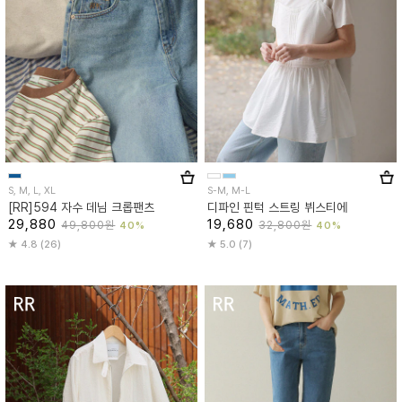
S, M, L, XL
S-M, M-L
[RR]594 자수 데님 크롭팬츠
디파인 핀턱 스트링 뷔스티에
29,880
19,680
49,800원
32,800원
40%
40%
4.8 (26)
5.0 (7)