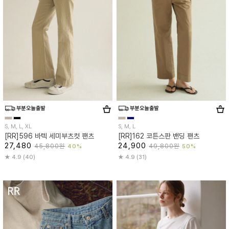
S, M, L, XL
S, M, L
[RR]596 바텍 세미부츠컷 팬츠
[RR]162 코튼스판 밴딩 팬츠
27,480
24,900
45,800원
49,800원
40%
50%
4.9 (40)
4.9 (31)