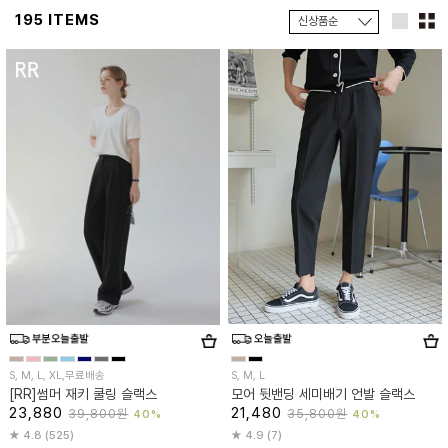
195 ITEMS
S, M, L, XL,무료배송
S, M, L
[RR]썸머 재키 쿨링 슬랙스
모어 뒷밴딩 세미배기 언발 슬랙스
23,880
21,480
39,800원
35,800원
40%
40%
4.8 (525)
4.9 (7)