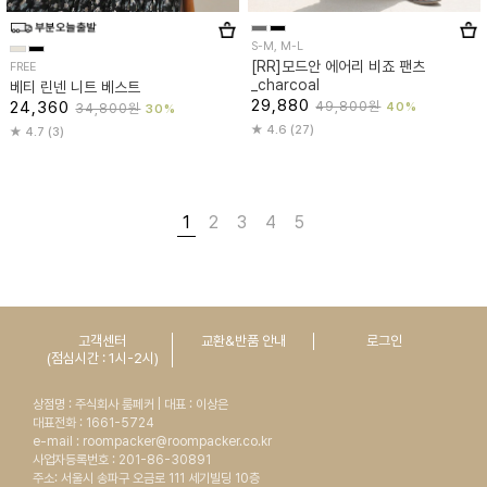
S-M, M-L
[RR]모드안 에어리 비죠 팬츠
FREE
_charcoal
베티 린넨 니트 베스트
29,880
24,360
49,800원
40%
34,800원
30%
4.6 (27)
4.7 (3)
1
2
3
4
5
고객센터
교환&반품 안내
로그인
(점심시간 : 1시-2시)
상점명 : 주식회사 룸페커 | 대표 : 이상은
대표전화 : 1661-5724
e-mail : roompacker@roompacker.co.kr
사업자등록번호 : 201-86-30891
주소: 서울시 송파구 오금로 111 세기빌딩 10층