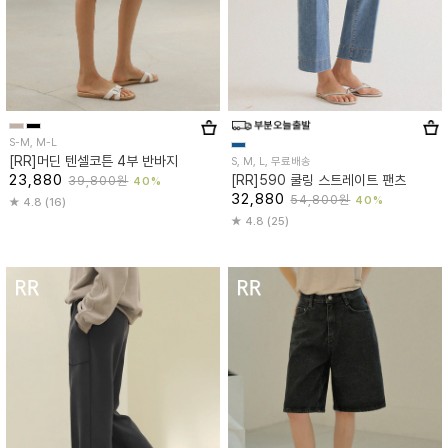
S-M, M-L
[RR]머딘 텐셀코튼 4부 반바지
S, M, L, 무료배송
23,880
[RR]590 쿨링 스트레이트 팬츠
39,800원
40%
32,880
54,800원
40%
4.8 (16)
4.8 (25)